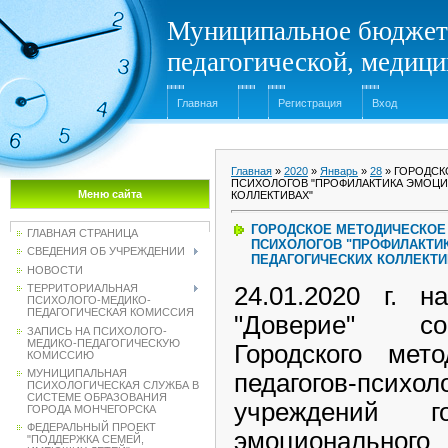
Муниципальное бюджет
педагогической, медиц
Главная
Регистрация
Вход
Главная
»
2020
»
Январь
»
28
» ГОРОДСК
ПСИХОЛОГОВ "ПРОФИЛАКТИКА ЭМОЦИ
Меню сайта
КОЛЛЕКТИВАХ"
ГОРОДСКОЕ МЕТОДИЧЕСКОЕ
ГЛАВНАЯ СТРАНИЦА
ПСИХОЛОГОВ "ПРОФИЛАКТИ
СВЕДЕНИЯ ОБ УЧРЕЖДЕНИИ
ПЕДАГОГИЧЕСКИХ КОЛЛЕКТИ
НОВОСТИ
ТЕРРИТОРИАЛЬНАЯ
24.01.2020 г.
ПСИХОЛОГО-МЕДИКО-
ПЕДАГОГИЧЕСКАЯ КОМИССИЯ
"Доверие" со
ЗАПИСЬ НА ПСИХОЛОГО-
МЕДИКО-ПЕДАГОГИЧЕСКУЮ
Городского мето
КОМИССИЮ
МУНИЦИПАЛЬНАЯ
педагогов-психо
ПСИХОЛОГИЧЕСКАЯ СЛУЖБА В
СИСТЕМЕ ОБРАЗОВАНИЯ
учреждений г
ГОРОДА МОНЧЕГОРСКА
ФЕДЕРАЛЬНЫЙ ПРОЕКТ
эмоциональ
"ПОДДЕРЖКА СЕМЕЙ,