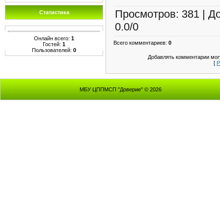
Просмотров
:
381
|
Д
Статистика
0.0
/
0
Онлайн всего:
1
Всего комментариев
:
0
Гостей:
1
Пользователей:
0
Добавлять комментарии могу
[
Р
МБУ ЦППМСП "Доверие" © 2026