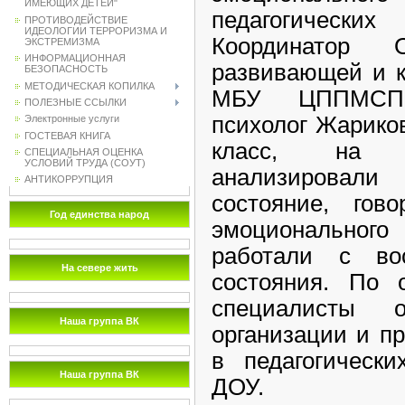
ИМЕЮЩИХ ДЕТЕЙ"
педагогичес
ПРОТИВОДЕЙСТВИЕ
ИДЕОЛОГИИ ТЕРРОРИЗМА И
Координатор О
ЭКСТРЕМИЗМА
ИНФОРМАЦИОННАЯ
развивающей и к
БЕЗОПАСНОСТЬ
МЕТОДИЧЕСКАЯ КОПИЛКА
МБУ ЦППМСП "
ПОЛЕЗНЫЕ ССЫЛКИ
психолог Жариков
Электронные услуги
ГОСТЕВАЯ КНИГА
класс, на к
СПЕЦИАЛЬНАЯ ОЦЕНКА
УСЛОВИЙ ТРУДА (СОУТ)
анализировали
АНТИКОРРУПЦИЯ
состояние, гов
Год единства народ
эмоциональног
работали с вос
На севере жить
состояния. По 
специалисты о
Наша группа ВК
организации и п
в педагогически
Наша группа ВК
ДОУ.