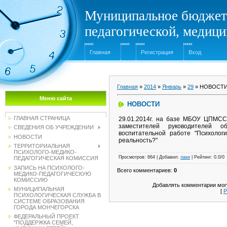
Муниципальное бюджет
педагогической, медиц
Главная
Регистрация
Вход
Главная
»
2014
»
Январь
»
29
» НОВОСТ
Меню сайта
НОВОСТИ
ГЛАВНАЯ СТРАНИЦА
29.01.2014г. на базе МБОУ ЦПМСС
заместителей руководителей о
СВЕДЕНИЯ ОБ УЧРЕЖДЕНИИ
воспитательной работе "Психолог
НОВОСТИ
реальность?"
ТЕРРИТОРИАЛЬНАЯ
ПСИХОЛОГО-МЕДИКО-
Просмотров
:
664
|
Добавил
:
лаки
|
Рейтинг
:
0.0
/
0
ПЕДАГОГИЧЕСКАЯ КОМИССИЯ
ЗАПИСЬ НА ПСИХОЛОГО-
Всего комментариев
:
0
МЕДИКО-ПЕДАГОГИЧЕСКУЮ
КОМИССИЮ
Добавлять комментарии могу
МУНИЦИПАЛЬНАЯ
[
Р
ПСИХОЛОГИЧЕСКАЯ СЛУЖБА В
СИСТЕМЕ ОБРАЗОВАНИЯ
ГОРОДА МОНЧЕГОРСКА
ФЕДЕРАЛЬНЫЙ ПРОЕКТ
"ПОДДЕРЖКА СЕМЕЙ,