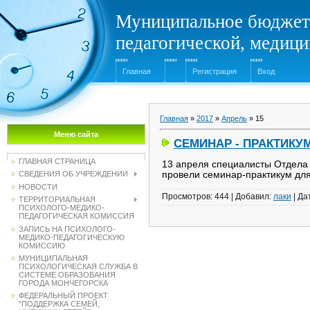
Муниципальное бюджет
педагогической, медиц
Главная
Регистрация
Вход
Главная
»
2017
»
Апрель
»
15
Меню сайта
СЕМИНАР - ПРАКТИКУ
ГЛАВНАЯ СТРАНИЦА
13 апреля специалисты Отдел
провели семинар-практикум дл
СВЕДЕНИЯ ОБ УЧРЕЖДЕНИИ
НОВОСТИ
Просмотров:
444
|
Добавил:
лаки
|
Да
ТЕРРИТОРИАЛЬНАЯ
ПСИХОЛОГО-МЕДИКО-
ПЕДАГОГИЧЕСКАЯ КОМИССИЯ
ЗАПИСЬ НА ПСИХОЛОГО-
МЕДИКО-ПЕДАГОГИЧЕСКУЮ
КОМИССИЮ
МУНИЦИПАЛЬНАЯ
ПСИХОЛОГИЧЕСКАЯ СЛУЖБА В
СИСТЕМЕ ОБРАЗОВАНИЯ
ГОРОДА МОНЧЕГОРСКА
ФЕДЕРАЛЬНЫЙ ПРОЕКТ
"ПОДДЕРЖКА СЕМЕЙ,