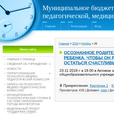
Муниципальное бюджет
педагогической, медиц
Главная
Регистрация
Вход
Главная
»
2018
»
Ноябрь
»
26
Меню сайта
ОСОЗНАННОЕ РОДИТЕ
РЕБЕНКА, ЧТОБЫ ОН 
ГЛАВНАЯ СТРАНИЦА
ОСТАТЬСЯ СЧАСТЛИВ
СВЕДЕНИЯ ОБ УЧРЕЖДЕНИИ
НОВОСТИ
23.11.2018 г. в 18.00 в Актово
ТЕРРИТОРИАЛЬНАЯ
общеобразовательного учрежд
ПСИХОЛОГО-МЕДИКО-
ПЕДАГОГИЧЕСКАЯ КОМИССИЯ
ЗАПИСЬ НА ПСИХОЛОГО-
Прикрепления:
Картинка 1
·
К
МЕДИКО-ПЕДАГОГИЧЕСКУЮ
Просмотров:
439
|
Добавил:
лаки
|
Да
КОМИССИЮ
МУНИЦИПАЛЬНАЯ
ПСИХОЛОГИЧЕСКАЯ СЛУЖБА В
СИСТЕМЕ ОБРАЗОВАНИЯ
ГОРОДА МОНЧЕГОРСКА
ФЕДЕРАЛЬНЫЙ ПРОЕКТ
"ПОДДЕРЖКА СЕМЕЙ,