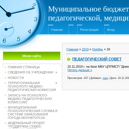
Муниципальное бюджет
педагогической, медиц
Главная
Регистрация
Вход
Главная
»
2019
»
Ноябрь
»
18
Меню сайта
ПЕДАГОГИЧЕСКИЙ СОВЕТ
15.11.2019 г. на базе МБУ ЦППМСП "Дов
ГЛАВНАЯ СТРАНИЦА
Читать дальше »
СВЕДЕНИЯ ОБ УЧРЕЖДЕНИИ
НОВОСТИ
Просмотров:
437
|
Добавил:
лаки
|
Дата:
18.11.20
ТЕРРИТОРИАЛЬНАЯ
ПСИХОЛОГО-МЕДИКО-
ПЕДАГОГИЧЕСКАЯ КОМИССИЯ
ЗАПИСЬ НА ПСИХОЛОГО-
МЕДИКО-ПЕДАГОГИЧЕСКУЮ
КОМИССИЮ
МУНИЦИПАЛЬНАЯ
ПСИХОЛОГИЧЕСКАЯ СЛУЖБА В
СИСТЕМЕ ОБРАЗОВАНИЯ
ГОРОДА МОНЧЕГОРСКА
ФЕДЕРАЛЬНЫЙ ПРОЕКТ
"ПОДДЕРЖКА СЕМЕЙ,