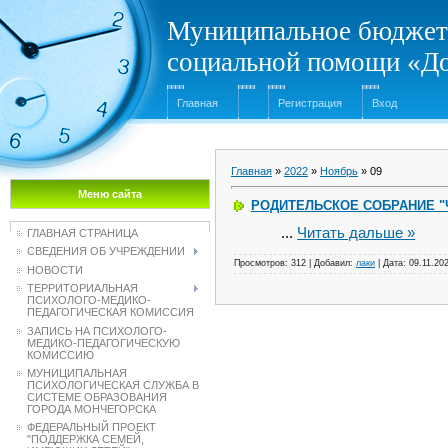
Муниципальное бюджетн
социальной помощи «Д
Главная
Регистрация
Вход
Главная
»
2022
»
Ноябрь
»
09
Меню сайта
РОДИТЕЛЬСКОЕ СОБРАНИЕ "
...
Читать дальше »
ГЛАВНАЯ СТРАНИЦА
СВЕДЕНИЯ ОБ УЧРЕЖДЕНИИ
Просмотров:
312
|
Добавил:
лаки
|
Дата:
09.11.20
НОВОСТИ
ТЕРРИТОРИАЛЬНАЯ
ПСИХОЛОГО-МЕДИКО-
ПЕДАГОГИЧЕСКАЯ КОМИССИЯ
ЗАПИСЬ НА ПСИХОЛОГО-
МЕДИКО-ПЕДАГОГИЧЕСКУЮ
КОМИССИЮ
МУНИЦИПАЛЬНАЯ
ПСИХОЛОГИЧЕСКАЯ СЛУЖБА В
СИСТЕМЕ ОБРАЗОВАНИЯ
ГОРОДА МОНЧЕГОРСКА
ФЕДЕРАЛЬНЫЙ ПРОЕКТ
"ПОДДЕРЖКА СЕМЕЙ,