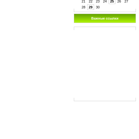
21
22
23
24
25
26
27
28
29
30
Важные ссылки