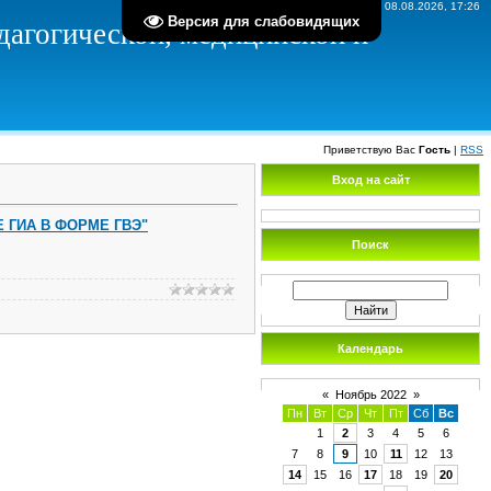
Суббота, 08.08.2026, 17:26
Версия для слабовидящих
агогической, медицинской и
Приветствую Вас
Гость
|
RSS
Вход на сайт
 ГИА В ФОРМЕ ГВЭ"
Поиск
Календарь
«
Ноябрь 2022
»
Пн
Вт
Ср
Чт
Пт
Сб
Вс
1
2
3
4
5
6
7
8
9
10
11
12
13
14
15
16
17
18
19
20