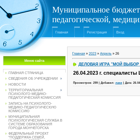
Муниципальное бюджет
педагогической, медиц
Главная
Регистрация
Вход
Главная
»
2023
»
Апрель
»
26
Меню сайта
ДЕЛОВАЯ ИГРА "МОЙ ВЫБОР
26.04.2023 г. специалисты
ГЛАВНАЯ СТРАНИЦА
СВЕДЕНИЯ ОБ УЧРЕЖДЕНИИ
Просмотров:
299
|
Добавил:
лаки
|
Дата:
26.0
НОВОСТИ
ТЕРРИТОРИАЛЬНАЯ
ПСИХОЛОГО-МЕДИКО-
ПЕДАГОГИЧЕСКАЯ КОМИССИЯ
ЗАПИСЬ НА ПСИХОЛОГО-
МЕДИКО-ПЕДАГОГИЧЕСКУЮ
КОМИССИЮ
МУНИЦИПАЛЬНАЯ
ПСИХОЛОГИЧЕСКАЯ СЛУЖБА В
СИСТЕМЕ ОБРАЗОВАНИЯ
ГОРОДА МОНЧЕГОРСКА
ФЕДЕРАЛЬНЫЙ ПРОЕКТ
"ПОДДЕРЖКА СЕМЕЙ,