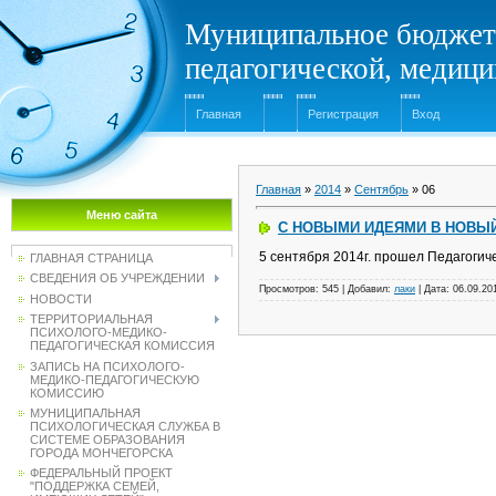
Муниципальное бюджет
педагогической, медиц
Главная
Регистрация
Вход
Главная
»
2014
»
Сентябрь
»
06
Меню сайта
С НОВЫМИ ИДЕЯМИ В НОВЫ
5 сентября 2014г. прошел Педагогич
ГЛАВНАЯ СТРАНИЦА
СВЕДЕНИЯ ОБ УЧРЕЖДЕНИИ
Просмотров:
545
|
Добавил:
лаки
|
Дата:
06.09.20
НОВОСТИ
ТЕРРИТОРИАЛЬНАЯ
ПСИХОЛОГО-МЕДИКО-
ПЕДАГОГИЧЕСКАЯ КОМИССИЯ
ЗАПИСЬ НА ПСИХОЛОГО-
МЕДИКО-ПЕДАГОГИЧЕСКУЮ
КОМИССИЮ
МУНИЦИПАЛЬНАЯ
ПСИХОЛОГИЧЕСКАЯ СЛУЖБА В
СИСТЕМЕ ОБРАЗОВАНИЯ
ГОРОДА МОНЧЕГОРСКА
ФЕДЕРАЛЬНЫЙ ПРОЕКТ
"ПОДДЕРЖКА СЕМЕЙ,