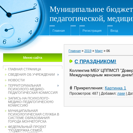
Муниципальное бюджет
педагогической, медиц
Главная
Регистрация
Вход
Главная
»
2019
»
Март
»
06
Меню сайта
С ПРАЗДНИКОМ!
ГЛАВНАЯ СТРАНИЦА
Коллектив МБУ ЦППМСП "Довери
Международным женским днем
СВЕДЕНИЯ ОБ УЧРЕЖДЕНИИ
НОВОСТИ
ТЕРРИТОРИАЛЬНАЯ
Прикрепления:
Картинка 1
ПСИХОЛОГО-МЕДИКО-
ПЕДАГОГИЧЕСКАЯ КОМИССИЯ
Просмотров:
487
|
Добавил:
лаки
|
Да
ЗАПИСЬ НА ПСИХОЛОГО-
МЕДИКО-ПЕДАГОГИЧЕСКУЮ
КОМИССИЮ
МУНИЦИПАЛЬНАЯ
ПСИХОЛОГИЧЕСКАЯ СЛУЖБА В
СИСТЕМЕ ОБРАЗОВАНИЯ
ГОРОДА МОНЧЕГОРСКА
ФЕДЕРАЛЬНЫЙ ПРОЕКТ
"ПОДДЕРЖКА СЕМЕЙ,